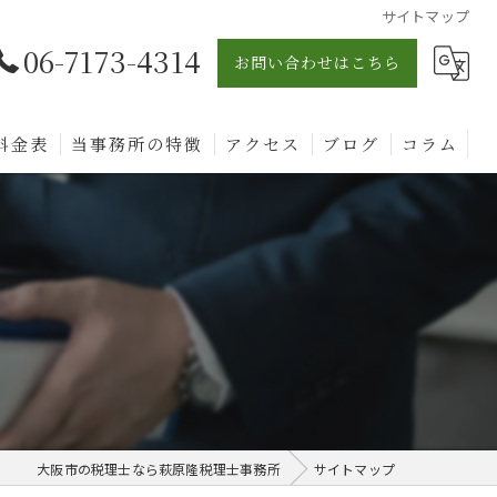
サイトマップ
06-7173-4314
お問い合わせはこちら
料金表
当事務所の特徴
アクセス
ブログ
コラム
相続
贈与
確定申告
無料相談
不動産
大阪市の税理士なら萩原隆税理士事務所
サイトマップ