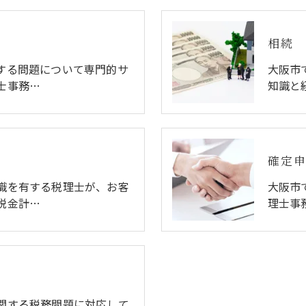
相続
する問題について専門的サ
大阪市
士事務…
知識と
確定
識を有する税理士が、お客
大阪市
税金計…
理士事
関する税務問題に対応して