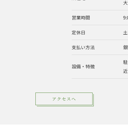
大
営業時間
9:
定休日
土
支払い方法
銀
駐
設備・特徴
近
アクセスへ