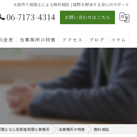
大阪市で税理士による無料相談 | 疑問を解消する安心のサポート
06-7173-4314
お問い合わせはこちら
料金表
当事務所の特徴
アクセス
ブログ
コラム
相続
贈与
確定申告
無料相談
不動産
税理士なら萩原隆税理士事務所
当事務所の特徴
無料相談